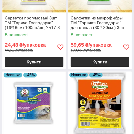
Серветки прогумовані 3шт
Салфетки из микрофибры
ТМ "Гаряча Господарка"
ТМ "Горячая Господарка"
(16*16см) 100шт/ящ УБ17-3-
для стекла (30 * 30см.) 3шт.
10 19824
В наявності
В наявності
24,48
59,65
₴/упаковка
₴/упаковка
44,51 ₴/упаковка
108,45 ₴/упаковка
Купити
Купити
Новинка
–45%
Новинка
–45%