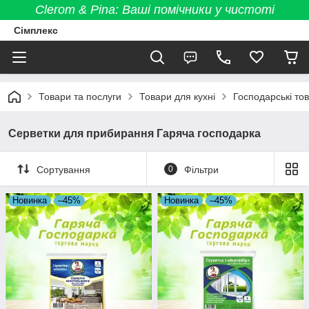
Clerom & Pina: Ваші помічники у чистоті
Сімплекс
Товари та послуги
Товари для кухні
Господарські то
Серветки для прибирання Гаряча господарка
Сортування
0
Фільтри
Новинка
–45%
Новинка
–45%