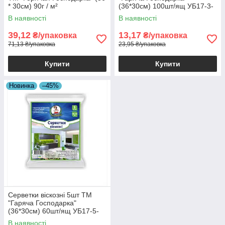
* 30см) 90г / м²
(36*30см) 100шт/ящ УБ17-3-
08 65324
В наявності
В наявності
39,12
13,17
₴/упаковка
₴/упаковка
71,13 ₴/упаковка
23,95 ₴/упаковка
Купити
Купити
Новинка
–45%
Серветки віскозні 5шт ТМ
"Гаряча Господарка"
(36*30см) 60шт/ящ УБ17-5-
09 19824
В наявності