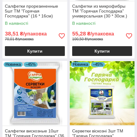
Салфетки прорезиненные
Салфетки из микрофибры
5шт ТМ "Горячая
ТМ "Горячая Господарка"
Господарка" (16 * 16см)
универсальная (30 * 30см.)
3шт. 25шт. / Уп
В наявності
В наявності
38,51
55,28
₴/упаковка
₴/упаковка
70,01 ₴/упаковка
100,50 ₴/упаковка
Купити
Купити
Новинка
–45%
Новинка
–45%
Салфетки вискозные 10шт
Серветки віскозні 3шт ТМ
ТМ "Горячая Господарка" (36
"Гаряча Господарка"