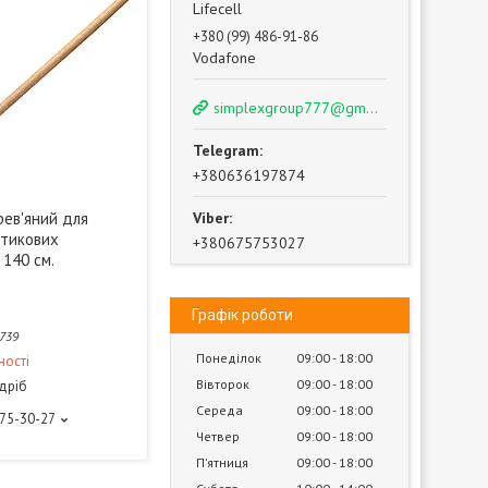
Lifecell
+380 (99) 486-91-86
Vodafone
simplexgroup777@gmail.com
+380636197874
ев'яний для
стикових
+380675753027
 140 см.
Графік роботи
739
Понеділок
09:00
18:00
ності
Вівторок
09:00
18:00
здріб
Середа
09:00
18:00
575-30-27
Четвер
09:00
18:00
Пʼятниця
09:00
18:00