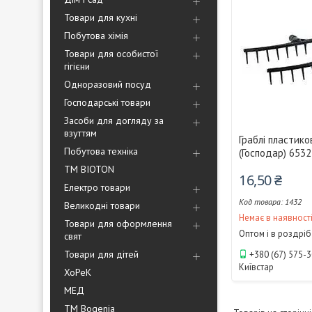
Товари для кухні
Побутова хімія
Товари для особистої
гігієни
Одноразовий посуд
Господарські товари
Засоби для догляду за
взуттям
Граблі пластико
Побутова техніка
(Господар) 653
ТМ BIOTON
16,50 ₴
Електро товари
1432
Великодні товари
Немає в наявност
Товари для оформлення
Оптом і в роздріб
свят
Товари для дітей
+380 (67) 575-
Київстар
ХоРеК
МЕД
ТМ Bogenia