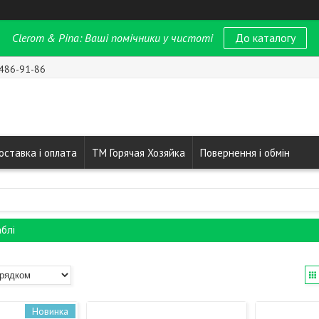
Clerom & Pina: Ваші помічники у чистоті
До каталогу
 486-91-86
оставка і оплата
ТМ Горячая Хозяйка
Повернення і обмін
аблі
Новинка