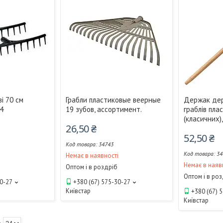
ві 70 см
Грабли пластиковые веерные
Держак дер
24
19 зубов, ассортимент.
граблів пла
(класичних),
26,50 ₴
52,50 ₴
34743
34
і
Немає в наявності
Немає в наяв
Оптом і в роздріб
Оптом і в ро
30-27
+380 (67) 575-30-27
Київстар
+380 (67) 
Київстар