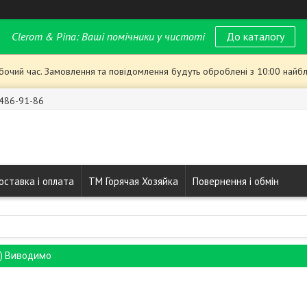
Clerom & Pina: Ваші помічники у чистоті
До каталогу
обочий час. Замовлення та повідомлення будуть оброблені з 10:00 найбл
 486-91-86
оставка і оплата
ТМ Горячая Хозяйка
Повернення і обмін
%) Виводимо