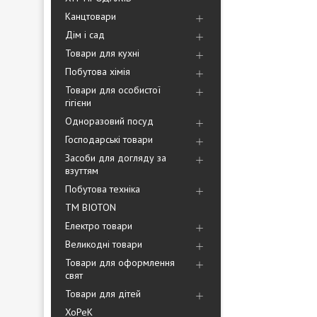
Канцтовари
Дім і сад
Товари для кухні
Побутова хімія
Товари для особистої
гігієни
Одноразовий посуд
Господарські товари
Засоби для догляду за
взуттям
Побутова техніка
ТМ BIOTON
Електро товари
Великодні товари
Товари для оформлення
свят
Товари для дітей
ХоРеК