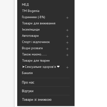
МЕД
ТМ Bogenia
Годинники (-8%)
Товари для виживання
Інсектициди
Автотовари
Спорт і відпочинок
Водні розваги
Також маємо......
Товари для тварин
➤Сексуальне здоров'я ❤
Бакалія
Про нас
Відгуки
Товари зі знижкою