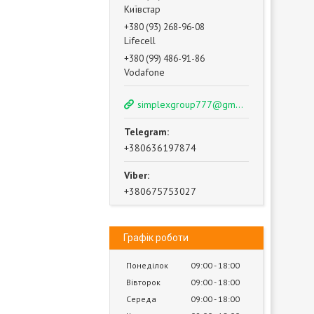
Київстар
+380 (93) 268-96-08
Lifecell
+380 (99) 486-91-86
Vodafone
simplexgroup777@gmail.com
+380636197874
+380675753027
Графік роботи
Понеділок
09:00
18:00
Вівторок
09:00
18:00
Середа
09:00
18:00