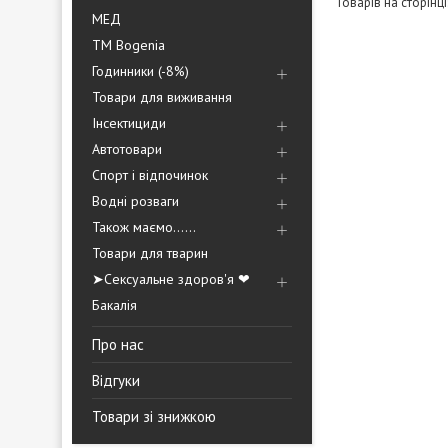
МЕД
ТМ Bogenia
Годинники (-8%)
Товари для виживання
Інсектициди
Автотовари
Спорт і відпочинок
Водні розваги
Також маємо......
Товари для тварин
➤Сексуальне здоров'я ❤
Бакалія
Про нас
Відгуки
Товари зі знижкою