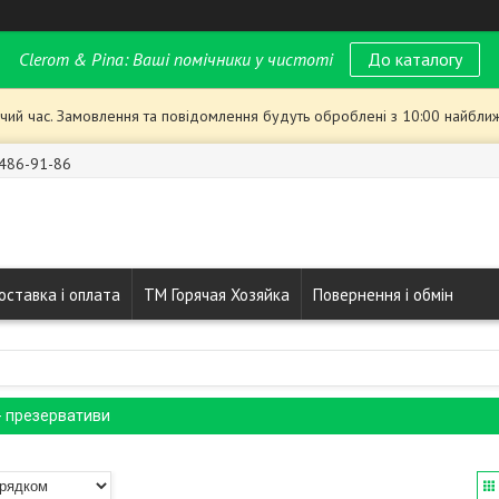
Clerom & Pina: Ваші помічники у чистоті
До каталогу
чий час. Замовлення та повідомлення будуть оброблені з 10:00 найближ
 486-91-86
оставка і оплата
ТМ Горячая Хозяйка
Повернення і обмін
- презервативи