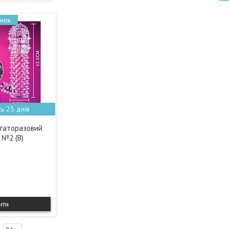
ь 25 днів
агаторазовий
 №2 (B)
ити