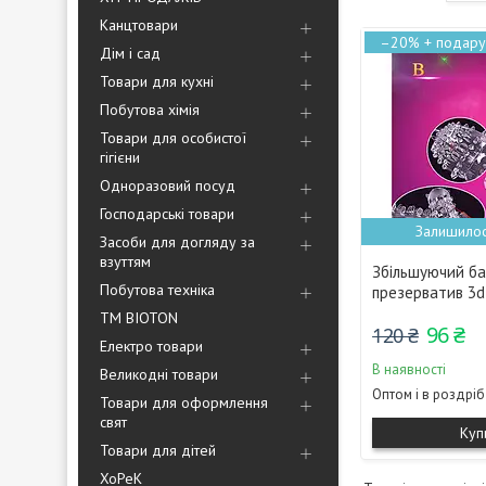
Канцтовари
–20%
Дім і сад
Товари для кухні
Побутова хімія
Товари для особистої
гігієни
Одноразовий посуд
Господарські товари
Залишилос
Засоби для догляду за
взуттям
Збільшуючий б
Побутова техніка
презерватив 3d
ТМ BIOTON
96 ₴
120 ₴
Електро товари
В наявності
Великодні товари
Оптом і в роздріб
Товари для оформлення
свят
Куп
Товари для дітей
ХоРеК