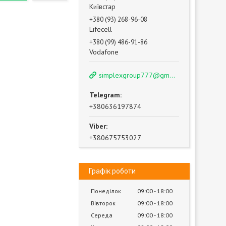
Київстар
+380 (93) 268-96-08
Lifecell
+380 (99) 486-91-86
Vodafone
simplexgroup777@gmail.com
+380636197874
+380675753027
Графік роботи
Понеділок
09:00
18:00
Вівторок
09:00
18:00
Середа
09:00
18:00